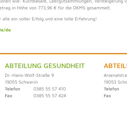
tionen wie: Kuchbasare, Leergutsammlungen, Versteigerung v
etrag in Höhe von 773,96 € für die DKMS gesammelt.
alle ein voller Erfolg und eine tolle Erfahrung!
de/de
ABTEILUNG GESUNDHEIT
ABTEI
Dr.-Hans-Wolf-Straße 9
Arsenalstr
19055 Schwerin
19053 Sch
Telefon
0385 55 57 410
Telefon
Fax
0385 55 57 424
Fax